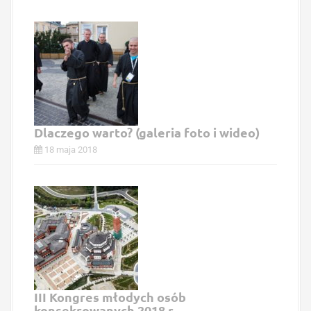
Dlaczego warto? (galeria foto i wideo)
18 maja 2018
III Kongres młodych osób
konsekrowanych 2018 r.