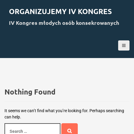
S
k
ORGANIZUJEMY IV KONGRES
i
p
IV Kongres młodych osób konsekrowanych
t
o
c
o
n
t
e
n
t
Nothing Found
It seems we can’t find what you’re looking for. Perhaps searching
can help.
S
e