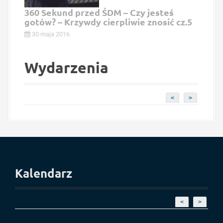
360 Sekund przed ŚDM – Czy jesteś
gotów? – Krzywdy cierpliwie znosić cz.5
30 maja 2016
Wydarzenia
<
>
Kalendarz
<
>