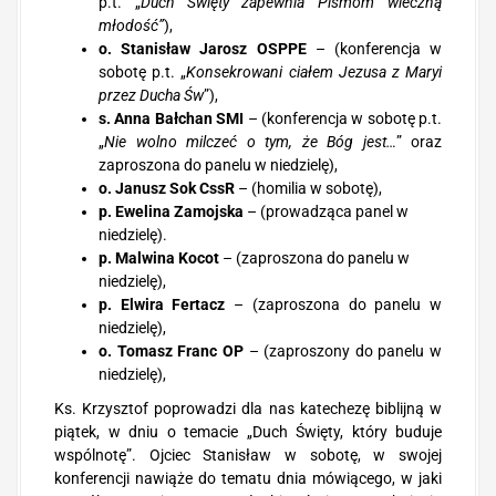
p.t. „
Duch Święty zapewnia Pismom wieczną
młodość”
),
o. Stanisław Jarosz OSPPE
– (konferencja w
sobotę p.t. „
Konsekrowani ciałem Jezusa z Maryi
przez Ducha Św
”),
s. Anna Bałchan SMI
– (konferencja w sobotę p.t.
„
Nie wolno milczeć o tym, że Bóg jest…
” oraz
zaproszona do panelu w niedzielę),
o. Janusz Sok CssR
– (homilia w sobotę),
p. Ewelina Zamojska
– (prowadząca panel w
niedzielę).
p. Malwina Kocot
– (zaproszona do panelu w
niedzielę),
p. Elwira Fertacz
– (zaproszona do panelu w
niedzielę),
o. Tomasz Franc OP
– (zaproszony do panelu w
niedzielę),
Ks. Krzysztof poprowadzi dla nas katechezę biblijną w
piątek, w dniu o temacie „Duch Święty, który buduje
wspólnotę”. Ojciec Stanisław w sobotę, w swojej
konferencji nawiąże do tematu dnia mówiącego, w jaki