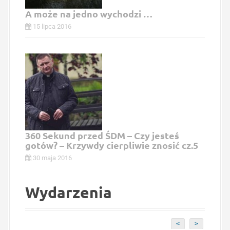
A może na jedno wychodzi …
15 lipca 2016
360 Sekund przed ŚDM – Czy jesteś
gotów? – Krzywdy cierpliwie znosić cz.5
30 maja 2016
Wydarzenia
<
>