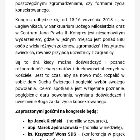
poszczególnymi zgromadzeniami, czy formami życia
konsekrowanego.
Kongres odbędzie się od 13-16 września 2018 r., w
Łagiewnikach, w Sanktuarium Bożego Miłosierdzia oraz
w Centrum Jana Pawła II. Kongres jest niesamowitym
wydarzeniem, gdzie w jednym miejscu jest ponad 880
osób z wielu różnych zakonów, zgromadzeń i instytutów
świeckich, również przyjadą uczestnicy z zagranicy.
Są to dni, kiedy można doświadczyć i poznać
różnorodność charyzmatów i duchowości obecnych w
Kościele. Jest to czas, aby na nowo móc rozpalić w
sobie dary Ducha Świętego i pogłębić wybór swojego
powołania. Celem spotkania jest wzajemne poznanie,
pogłębienie daru powołania, wymiana doświadczeń i
uwielbienie Boga za dar życia konsekrowanego.
Zaproszonymi gośćmi na kongresie będą:
bp Jacek Kiciński
– (homilia w czwartek),
abp. Marek Jędraszewski
– (homilia w niedzielę),
ks. Krzysztof Wons SDS
– (konferencja w piątek