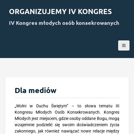
S
k
ORGANIZUJEMY IV KONGRES
i
p
IV Kongres młodych osób konsekrowanych
t
o
c
o
n
t
e
n
t
Dla mediów
„Wolni w Duchu Świętym” – to słowa tematu III
Kongresu Młodych Osób Konsekrowanych. Kongres
Młodych jest miejscem, gdzie osoby oddane Bogu, mogą
wzajemnie podzielić się swoim doświadczeniem życia
zakonnego, jak również nawiązać nowe relacje między