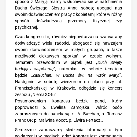
sposób z Maryją mamy wsłuchiwać się w natchnienia
Ducha Świętego. Siostra Anna, sobotę ubogaci nas
swoim doświadczeniem pracy z kobietami, które w różny
sposób doświadczają przemocy fizycznej czy
psychicznej.
Czas kongresu to, również niepowtarzalna szansa aby
doświadczyć wielu radości, ubogacać się nawzajem
swoim doświadczeniem w małych grupach, a także
możliwość ciekawych spotkań w czasie wolnym.
Tematem przewodnim w piątek jest „
Duch Święty
budujący wspólnotę
”, natomiast w sobotę tematem
będzie „
Zasłuchani w Ducha św. na wzór Maryi
”.
Następnie w sobotę wieczorem na placu przy ul.
Franciszkańskiej, w Krakowie, odbędzie się koncert
zespołu „NiemaGOtu”
Posumowaniem kongresu będzie panel, który
poprowadzi p. Ewelina Zamojska. Wśród osób
zaproszonych do panelu są: s. A. Bałchan, o. Tomasz
Franc OP, p. Malwina Kocot, p. Elwira Fertacz…
Serdecznie zapraszamy śledzenia informacji o tym
wydarzeniu w mediach, gdyż Kongres jest kontynuacją