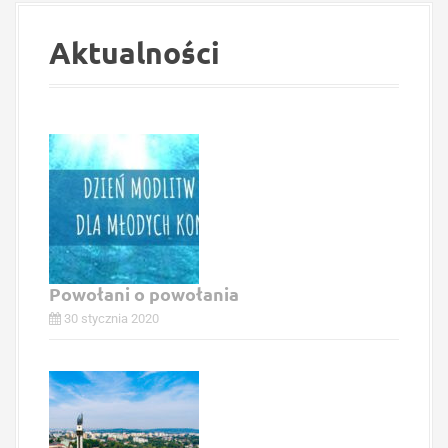
i
g
Aktualności
a
t
i
o
n
Powołani o powołania
30 stycznia 2020