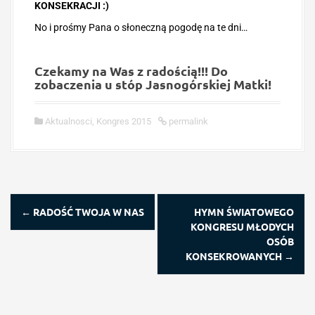
KONSEKRACJI :)
No i prośmy Pana o słoneczną pogodę na te dni…
Czekamy na Was z radością!!! Do
zobaczenia u stóp Jasnogórskiej Matki!
Aktualnosci
,
Kongres 2015
permalink
P
←
RADOŚĆ TWOJA W NAS
HYMN ŚWIATOWEGO
o
KONGRESU MŁODYCH
s
OSÓB
t
KONSEKROWANYCH
→
n
a
v