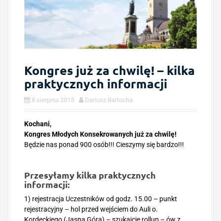
Kongres już za chwilę! – kilka
praktycznych informacji
8 sierpnia 2015
Dariusz Bartocha
Kochani,
Kongres Młodych Konsekrowanych już za chwilę!
Będzie nas ponad 900 osób!!! Cieszymy się bardzo!!!
Przesyłamy kilka praktycznych
informacji:
1) rejestracja Uczestników od godz. 15.00 – punkt
rejestracyjny – hol przed wejściem do Auli o.
Kordeckiego (Jasna Góra) – szukajcie rollup – ów z