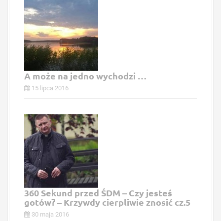
A może na jedno wychodzi …
15 lipca 2016
360 Sekund przed ŚDM – Czy jesteś
gotów? – Krzywdy cierpliwie znosić cz.5
30 maja 2016