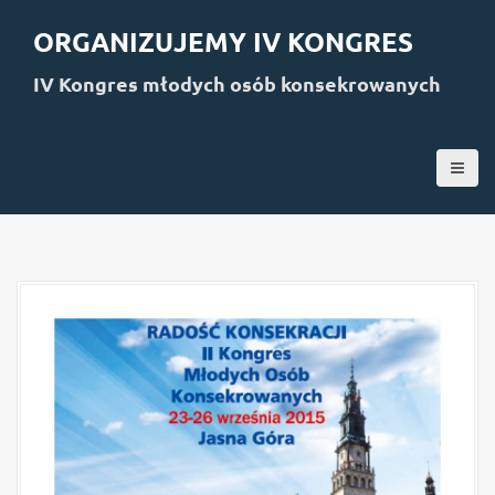
S
k
ORGANIZUJEMY IV KONGRES
i
p
IV Kongres młodych osób konsekrowanych
t
o
c
o
n
t
e
n
t