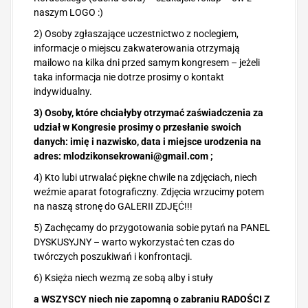
naszym LOGO :)
2) Osoby zgłaszające uczestnictwo z noclegiem,
informacje o miejscu zakwaterowania otrzymają
mailowo na kilka dni przed samym kongresem – jeżeli
taka informacja nie dotrze prosimy o kontakt
indywidualny.
3) Osoby, które chciałyby otrzymać zaświadczenia za
udział w Kongresie prosimy o przesłanie swoich
danych: imię i nazwisko, data i miejsce urodzenia na
adres:
mlodzikonsekrowani@gmail.com
;
4) Kto lubi utrwalać piękne chwile na zdjęciach, niech
weźmie aparat fotograficzny. Zdjęcia wrzucimy potem
na naszą stronę do GALERII ZDJĘĆ!!!
5) Zachęcamy do przygotowania sobie pytań na PANEL
DYSKUSYJNY – warto wykorzystać ten czas do
twórczych poszukiwań i konfrontacji.
6) Księża niech wezmą ze sobą alby i stuły
a WSZYSCY niech nie zapomną o zabraniu RADOŚCI Z