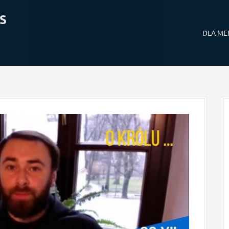
S
DLA M