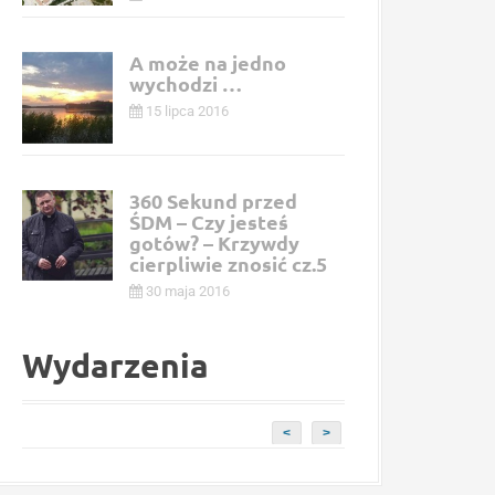
A może na jedno
wychodzi …
15 lipca 2016
360 Sekund przed
ŚDM – Czy jesteś
gotów? – Krzywdy
cierpliwie znosić cz.5
30 maja 2016
Wydarzenia
<
>