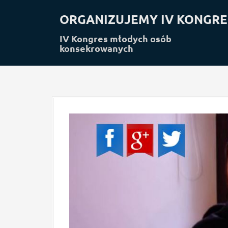
S
k
ORGANIZUJEMY IV KONGRE
i
p
IV Kongres młodych osób
konsekrowanych
t
o
c
o
n
t
e
n
t