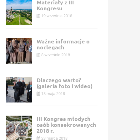
Materiały z III
Kongresu
19 września 2018
Ważne informacje o
noclegach
8 września 2018
Dlaczego warto?
(galeria foto i wideo)
18 maja 2018
III Kongres młodych
osób konsekrowanych
2018 r.
23 marca 2018