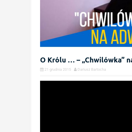
O Królu … – „Chwilówka” n
21 grudnia 2015
Dariusz Bartocha