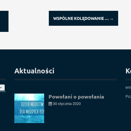
WSPÓLNE KOLĘDOWANIE …
→
Aktualności
K
em
>
Powołani o powołania
Po
30 stycznia 2020