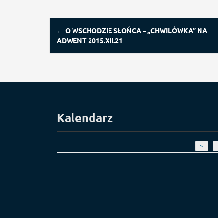
P
←
O WSCHODZIE SŁOŃCA – „CHWILÓWKA” NA
o
ADWENT 2015.XII.21
s
t
n
a
v
i
Kalendarz
g
a
t
<
i
o
n