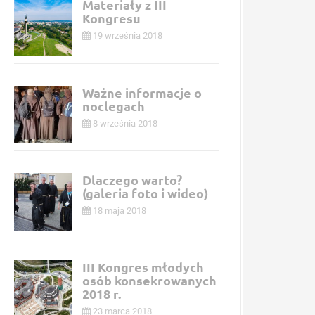
Materiały z III
Kongresu
19 września 2018
Ważne informacje o
noclegach
8 września 2018
Dlaczego warto?
(galeria foto i wideo)
18 maja 2018
III Kongres młodych
osób konsekrowanych
2018 r.
23 marca 2018