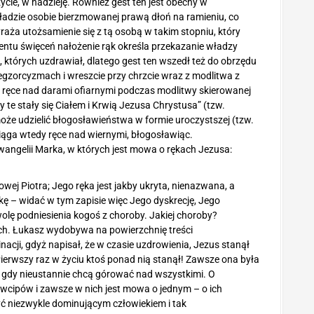
cie, w nadzieję. Również gest ten jest obecny w
adzie osobie bierzmowanej prawą dłoń na ramieniu, co
raża utożsamienie się z tą osobą w takim stopniu, który
entu święceń nałożenie rąk określa przekazanie władzy
, których uzdrawiał, dlatego gest ten wszedł też do obrzędu
egzorcyzmach i wreszcie przy chrzcie wraz z modlitwa z
ręce nad darami ofiarnymi podczas modlitwy skierowanej
 te stały się Ciałem i Krwią Jezusa Chrystusa” (tzw.
oże udzielić błogosławieństwa w formie uroczystszej (tzw.
iąga wtedy ręce nad wiernymi, błogosławiąc.
wangelii Marka, w których jest mowa o rękach Jezusa:
iowej Piotra; Jego ręka jest jakby ukryta, nienazwana, a
ękę – widać w tym zapisie więc Jego dyskrecję, Jego
wolę podniesienia kogoś z choroby. Jakiej choroby?
ch. Łukasz wydobywa na powierzchnię treści
cji, gdyż napisał, że w czasie uzdrowienia, Jezus stanął
Pierwszy raz w życiu ktoś ponad nią stanął! Zawsze ona była
, gdy nieustannie chcą górować nad wszystkimi. O
wcipów i zawsze w nich jest mowa o jednym – o ich
ć niezwykle dominującym człowiekiem i tak