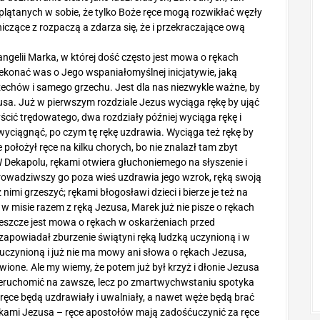
splątanych w sobie, że tylko Boże ręce mogą rozwikłać węzły
iczące z rozpaczą a zdarza się, że i przekraczające ową
ngelii Marka, w której dość często jest mowa o rękach
rzekonać was o Jego wspaniałomyślnej inicjatywie, jaką
echów i samego grzechu. Jest dla nas niezwykle ważne, by
usa. Już w pierwszym rozdziale Jezus wyciąga rękę by ująć
yścić trędowatego, dwa rozdziały później wyciąga rękę i
wyciągnąć, po czym tę rękę uzdrawia. Wyciąga też rękę by
e położył ręce na kilku chorych, bo nie znalazł tam zbyt
W Dekapolu, rękami otwiera głuchoniemego na słyszenie i
prowadziwszy go poza wieś uzdrawia jego wzrok, ręką swoją
iż nimi grzeszyć; rękami błogosławi dzieci i bierze je też na
 w misie razem z ręką Jezusa, Marek już nie pisze o rękach
 jeszcze jest mowa o rękach w oskarżeniach przed
zapowiadał zburzenie świątyni ręką ludzką uczynioną i w
ą uczynioną i już nie ma mowy ani słowa o rękach Jezusa,
twione. Ale my wiemy, że potem już był krzyż i dłonie Jezusa
 unieruchomić na zawsze, lecz po zmartwychwstaniu spotyka
ręce będą uzdrawiały i uwalniały, a nawet węże będą brać
 rękami Jezusa – ręce apostołów mają zadośćuczynić za ręce