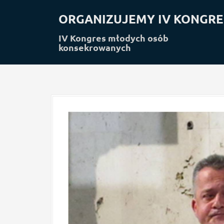
S
k
ORGANIZUJEMY IV KONGRE
i
p
IV Kongres młodych osób
konsekrowanych
t
o
c
o
n
t
e
n
t