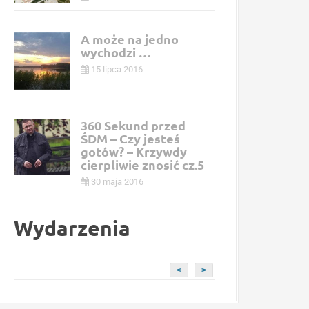
A może na jedno
wychodzi …
15 lipca 2016
360 Sekund przed
ŚDM – Czy jesteś
gotów? – Krzywdy
cierpliwie znosić cz.5
30 maja 2016
Wydarzenia
<
>