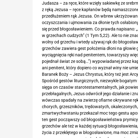
Judasza – za ręce, które wzięły sakiewkę ze srebr
z ręką Jezusa – ręce kapłanów będą namaszczone 
przedłużeniem rąk Jezusa. On wbrew ukrzyżowani
oczyszczania i ujmowania za dłonie tych osłabiony
się przed błogosławieniem. Co prawda napisano: „N
w grzechach cudzych” (1 Tym 5,22). Ale to nie znac
wolny od grzechu i wtedy używaj rąk do błogosławi
grzechów zawiera gest położenia dłoni na głowie 
wyciągnięcia ręki nad penitentem, towarzyszy więc
pojednał świat ze sobą…”) wypowiadanej przez kap
ani penitent, który dopiero co wyznał winy nie umie
Baranek Boży – Jezus Chrystus, który też jest Arc
Spośród gestów liturgicznych, niezwykle bogatym w 
sięga on czasów starotestamentalnych, jak powied
przebłagalnych, Jezus odwrócił jego działanie i z
wówczas spadały na zwierzę ofiarne okrywane rę
chorych, grzeszników, trędowatych, okaleczonych, n
zmartwychwstaniu przekazał moc tego gestu apo
ten gest począwszy od błogosławieństwa prymicyj
grzechów ale też w każdej sytuacji błogosławieni
życia z przeklętego w błogosławione, ma moc zmian