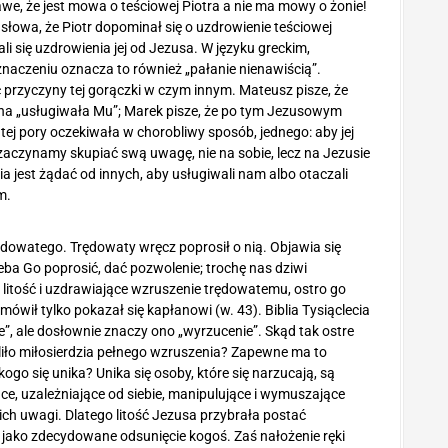
e, że jest mowa o teściowej Piotra a nie ma mowy o żonie!
 słowa, że Piotr dopominał się o uzdrowienie teściowej
li się uzdrowienia jej od Jezusa. W języku greckim,
naczeniu oznacza to również „pałanie nienawiścią”.
 przyczyny tej gorączki w czym innym. Mateusz pisze, że
a ona „usługiwała Mu”; Marek pisze, że po tym Jezusowym
 tej pory oczekiwała w chorobliwy sposób, jednego: aby jej
 zaczynamy skupiać swą uwagę, nie na sobie, lecz na Jezusie
a jest żądać od innych, aby usługiwali nam albo otaczali
m.
ędowatego. Trędowaty wręcz poprosił o nią. Objawia się
rzeba Go poprosić, dać pozwolenie; trochę nas dziwi
 litość i uzdrawiające wzruszenie trędowatemu, ostro go
ówił tylko pokazał się kapłanowi (w. 43). Biblia Tysiąclecia
”, ale dosłownie znaczy ono „wyrzucenie”. Skąd tak ostre
liło miłosierdzia pełnego wzruszenia? Zapewne ma to
ogo się unika? Unika się osoby, które się narzucają, są
ące, uzależniające od siebie, manipulujące i wymuszające
ich uwagi. Dlatego litość Jezusa przybrała postać
ę jako zdecydowane odsunięcie kogoś. Zaś nałożenie ręki