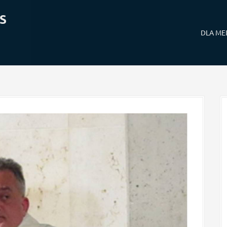
S
DLA M