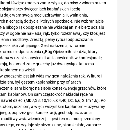
nikami i świętokradczo zanurzyły się do misy z winem razem
olejami przy święceniach kapłańskich i będą
u daje wam swoją moc uzdrawiania i uwalniania,
ch niechęcią do życia, których spotkacie. Nie wzbraniajcie
a nikogo rąk pospiesznie nie wkładaj ani nie bierz udziału
zy w ogóle nie nakładaj rąk, tylko rozeznawaj, czy ktoś jest
enia i modlitwy. Zresztą, pełny rytuał odpuszczania
grzesznika żałującego. Gest nałożenia, w formie
 formule odpuszczenia („Bóg Ojciec miłosierdzia, który
łana w czasie spowiedzi i ani spowiednik w konfesjonale,
rają, bo umarł za te grzechy już dwa tysiące lat temu
ykapłanem na wieki!
znaczenie jest jak widzimy gest nałożenia rąk. W liturgii
ziałem, był gestem kapłańskim przy ofiarach
naczenie, sam biorąc na siebie konsekwencje grzechów, które
kami kapłanów. On sam częstokroć nakładał ręce na
awet dzieci (Mk 7,33; 10,16; Łk 4,40; Dz. 6,6; 2 Tm 1,6). Po
stołom, uczniom, a więc i wszystkim kapłanom – używamy
nego, poprzez gest konsekracji, gest odpuszczania
a, modlitwy wstawienniczej – gest ten ma moc przemiany
y tego, co wydaje się niezmienne, skamieniałe, zamarłe,