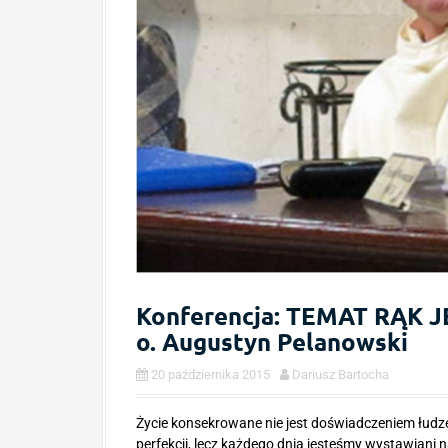
Konferencja: TEMAT RĄK
o. Augustyn Pelanowski
20 października 2015
Dariusz Bartocha
Życie konsekrowane nie jest doświadczeniem łudze
perfekcji, lecz każdego dnia jesteśmy wystawiani 