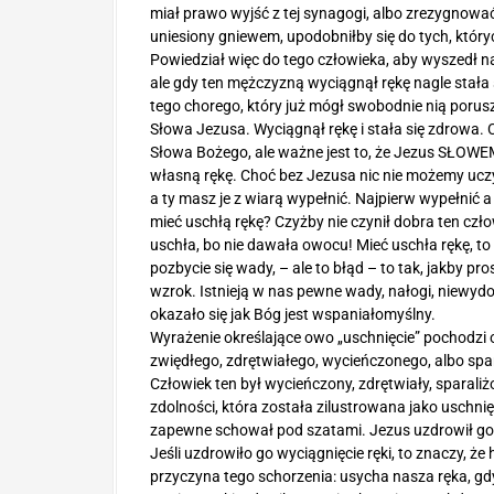
miał prawo wyjść z tej synagogi, albo zrezygnować
uniesiony gniewem, upodobniłby się do tych, który
Powiedział więc do tego człowieka, aby wyszedł na 
ale gdy ten mężczyzną wyciągnął rękę nagle stał
tego chorego, który już mógł swobodnie nią porusz
Słowa Jezusa. Wyciągnął rękę i stała się zdrowa.
Słowa Bożego, ale ważne jest to, że Jezus SŁOWEM
własną rękę. Choć bez Jezusa nic nie możemy uczyn
a ty masz je z wiarą wypełnić. Najpierw wypełnić 
mieć uschłą rękę? Czyżby nie czynił dobra ten cz
uschła, bo nie dawała owocu! Mieć uschła rękę, t
pozbycie się wady, – ale to błąd – to tak, jakby pro
wzrok. Istnieją w nas pewne wady, nałogi, niewydol
okazało się jak Bóg jest wspaniałomyślny.
Wyrażenie określające owo „uschnięcie” pochodzi o
zwiędłego, zdrętwiałego, wycieńczonego, albo spa
Człowiek ten był wycieńczony, zdrętwiały, sparaliżo
zdolności, która została zilustrowana jako uschnięt
zapewne schował pod szatami. Jezus uzdrowił go,
Jeśli uzdrowiło go wyciągnięcie ręki, to znaczy,
przyczyna tego schorzenia: usycha nasza ręka, gdy