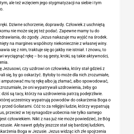
ym, ale też wzięciem jego stygmatyzacji na siebie i tym
o.
ręki. Dziwne schorzenie, doprawdy. Człowiek z uschniętą
 nikomu nie może się jej też podać. Zapewne mamy tu do
pozdrawiania, do zgody. Jezus nakazuje mu wyjść na środek.
ięty na margines wspólnoty niekoniecznie z własnej winy.
wia się z nim, traktuje się go jakby nie istniał. I znowu, to
i wyciągnąć rękę – bo są gesty, kroki, są takie aktywności,
enia.
Jezusowi, czy uzdrowi on człowieka, który stał gdzieś z
ali się, by go oskarżyć. Byłoby to może dla nich zrozumiałe,
 i amputować mu tę rękę albo ją złamać, albo spowodować,
s zrozumiałe, że oni wypatrywali uzdrowienia, żeby go
 dziś są tacy, którzy na uzdrowienia patrzą podejrzliwie.
 której uczestnicy wypatrują powodów do oskarżenia Boga o
rzed Goliatami. Cóż to za religijni ludzie, którzy wypatrują
, przecież w tej synagodze uobecnia nie tylko samego
 jest człowiekiem. Nikt z nas już nie może powiedzieć, że Bóg
Jezusie. Ale nawet gdyby jeszcze stał się bardziej ludzkim,
karżenia Boga w Jezusie. Jezus widząc ich złe spojrzenia