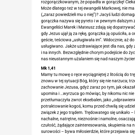
rozgorączkowanym, że popadła w gorączkę! Ciekaw
Może dlatego też w tej ewangelii Markowej, nie ma
(„zaraz powiedzieli mu o niej”)? Jacyś ludzi domaga
gorączka nazywa się pyreto i w pewnym dalszym z
Ewangeliści Marek i Mateusz zdają się dopatrywać
gdy Jezus ujął ją za rękę, gorączka ją opuściła, 
geście, teściowa „usługiwała im”. Widocznie, aż do
usługiwano. Jakże uzdrawiające jest dla nas, gdy
i na innych. Bezwzględnie chorym podejście do życi
nas nieustannym użalaniem się nad naszym życie
Mk 1,41
Mamy tu mowę o ręce wyciągniętej z litością do tr
znowu w tej sytuacji Bóg, który się nie narzuca; t
zachowanie Jezusa, gdyż zaraz po tym, jak okazał
upomina i …wyrzuca go mówiąc, by nikomu nic nie m
przetłumaczyła zwrot eksebalen, jako „odprawienie
potraktowanie kogoś, komu przed chwilą się udzie
związek z jego trądem. Trędowatego się unikało – k
nachalne, natrętne, nieznośnie i namolne, osaczaj
czułość, żądające zainteresowania, skupienia na n
surowości – bywa miłosierdzie, które przejawia si