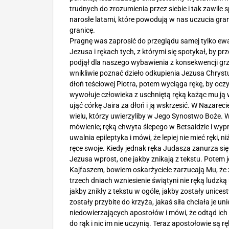
trudnych do zrozumienia przez siebie i tak zawile 
narosłe latami, które powodują w nas uczucia gran
granicę.
Pragnę was zaprosić do przeglądu samej tylko ewa
Jezusa i rękach tych, z którymi się spotykał, by p
podjął dla naszego wybawienia z konsekwencji grz
wnikliwie poznać dzieło odkupienia Jezusa Chryst
dłoń teściowej Piotra, potem wyciąga rękę, by ocz
wywołuje człowieka z uschniętą ręką każąc mu ją 
ująć córkę Jaira za dłoń i ją wskrzesić. W Nazareci
wielu, którzy uwierzyliby w Jego Synostwo Boże. 
mówienie; ręką chwyta ślepego w Betsaidzie i wy
uwalnia epileptyka i mówi, że lepiej nie mieć ręki, n
ręce swoje. Kiedy jednak ręka Judasza zanurza się
Jezusa wprost, one jakby znikają z tekstu. Potem
Kajfaszem, bowiem oskarżyciele zarzucają Mu, że 
trzech dniach wzniesienie świątyni nie ręką ludzk
jakby znikły z tekstu w ogóle, jakby zostały unices
zostały przybite do krzyża, jakaś siła chciała je
niedowierzających apostołów i mówi, że odtąd ich 
do rąk i nic im nie uczynią. Teraz apostołowie są