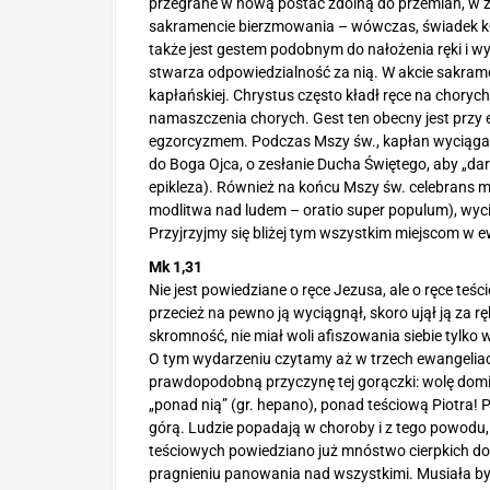
przegrane w nową postać zdolną do przemian, w ży
sakramencie bierzmowania – wówczas, świadek kł
także jest gestem podobnym do nałożenia ręki i wy
stwarza odpowiedzialność za nią. W akcie sakram
kapłańskiej. Chrystus często kładł ręce na chorych
namaszczenia chorych. Gest ten obecny jest przy 
egzorcyzmem. Podczas Mszy św., kapłan wyciąga 
do Boga Ojca, o zesłanie Ducha Świętego, aby „dary
epikleza). Również na końcu Mszy św. celebrans m
modlitwa nad ludem – oratio super populum), wyc
Przyjrzyjmy się bliżej tym wszystkim miejscom w e
Mk 1,31
Nie jest powiedziane o ręce Jezusa, ale o ręce teśc
przecież na pewno ją wyciągnął, skoro ujął ją za r
skromność, nie miał woli afiszowania siebie tylko 
O tym wydarzeniu czytamy aż w trzech ewangelia
prawdopodobną przyczynę tej gorączki: wolę domina
„ponad nią” (gr. hepano), ponad teściową Piotra! 
górą. Ludzie popadają w choroby i z tego powodu
teściowych powiedziano już mnóstwo cierpkich do
pragnieniu panowania nad wszystkimi. Musiała by