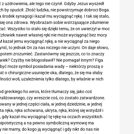
 z uzdrowienia, ale tego nie czynił. Gdyby Jezus wyszedł
ch by opuścił. Złość ludzka, nie powstrzymuje dobroci Boga.
środek synagogi i kazał mu wyciągnąć rękę. I tak się stało,
a się ona zdrowa. Wyobrażam sobie wstrząsające zdumienie
ać. Wszystko to stało się dzięki temu, że on uwierzył w moc
 Człowiek nawet własnej ręki nie może wyciągnąć bez mocy
 kazał jemu wyciągnąć rękę, a nie wyciągnął za niego
ić, to jednak On za nas niczego nie uczyni. On daje słowo,
a potem zrozumieć. Zastanówmy się jeszcze, co to znaczy
łowiek? Czyżby nie błogosławił? Nie pomagał innym? Figa
o być może symbol posiadania wady – niektórzy proszą o
sić o chirurgiczne usunięcie oka, dlatego, że się ma słaby
ności woli, uzależnienia tylko dlatego, by właśnie w nich
d greckiego ho xeros, które tłumaczy się, jako coś
raliżowanego, czy wreszcie coś, co zostało zatwardzone.
wany w jednej części ciała, w jednej dziedzinie, w jednej
a ręka, ręka schowana, ukryta, ręka, której się wstydził i
 gdy kazał mu wyciągnąć tę rękę na oczach wszystkich.
 że hipotetyczną a na pewno symboliczną wymowę ma
 nie mamy, do kogo ją wyciągnąć i gdy nikt do nas nie