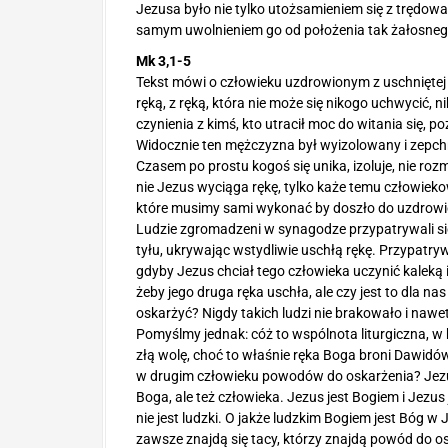
Jezusa było nie tylko utożsamieniem się z trędowat
samym uwolnieniem go od położenia tak żałosneg
Mk 3,1-5
Tekst mówi o człowieku uzdrowionym z uschniętej 
ręką, z ręką, która nie może się nikogo uchwycić,
czynienia z kimś, kto utracił moc do witania się, 
Widocznie ten mężczyzna był wyizolowany i zepchn
Czasem po prostu kogoś się unika, izoluje, nie rozma
nie Jezus wyciąga rękę, tylko każe temu człowiekow
które musimy sami wykonać by doszło do uzdrowi
Ludzie zgromadzeni w synagodze przypatrywali się 
tyłu, ukrywając wstydliwie uschłą rękę. Przypatryw
gdyby Jezus chciał tego człowieka uczynić kaleką
żeby jego druga ręka uschła, ale czy jest to dla na
oskarżyć? Nigdy takich ludzi nie brakowało i nawet
Pomyślmy jednak: cóż to wspólnota liturgiczna, w
złą wolę, choć to właśnie ręka Boga broni Dawidów p
w drugim człowieku powodów do oskarżenia? Jezus
Boga, ale też człowieka. Jezus jest Bogiem i Jezus
nie jest ludzki. O jakże ludzkim Bogiem jest Bóg w 
zawsze znajdą się tacy, którzy znajdą powód do os