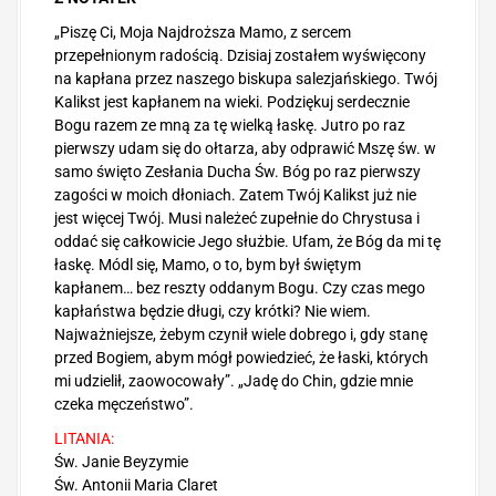
„Piszę Ci, Moja Najdroższa Mamo, z sercem
przepełnionym radością. Dzisiaj zostałem wyświęcony
na kapłana przez naszego biskupa salezjańskiego. Twój
Kalikst jest kapłanem na wieki. Podziękuj serdecznie
Bogu razem ze mną za tę wielką łaskę. Jutro po raz
pierwszy udam się do ołtarza, aby odprawić Mszę św. w
samo święto Zesłania Ducha Św. Bóg po raz pierwszy
zagości w moich dłoniach. Zatem Twój Kalikst już nie
jest więcej Twój. Musi należeć zupełnie do Chrystusa i
oddać się całkowicie Jego służbie. Ufam, że Bóg da mi tę
łaskę. Módl się, Mamo, o to, bym był świętym
kapłanem… bez reszty oddanym Bogu. Czy czas mego
kapłaństwa będzie długi, czy krótki? Nie wiem.
Najważniejsze, żebym czynił wiele dobrego i, gdy stanę
przed Bogiem, abym mógł powiedzieć, że łaski, których
mi udzielił, zaowocowały”. „Jadę do Chin, gdzie mnie
czeka męczeństwo”.
LITANIA:
Św. Janie Beyzymie
Św. Antonii Maria Claret