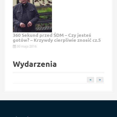
360 Sekund przed ŚDM – Czy jesteś
gotów? – Krzywdy cierpliwie znosić cz.5
30 maja 2016
Wydarzenia
<
>