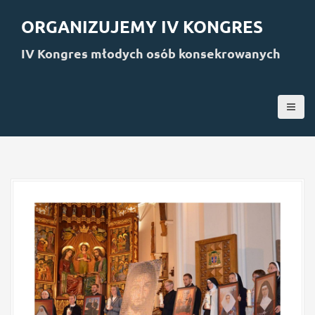
S
k
ORGANIZUJEMY IV KONGRES
i
p
IV Kongres młodych osób konsekrowanych
t
o
c
o
n
t
e
n
t