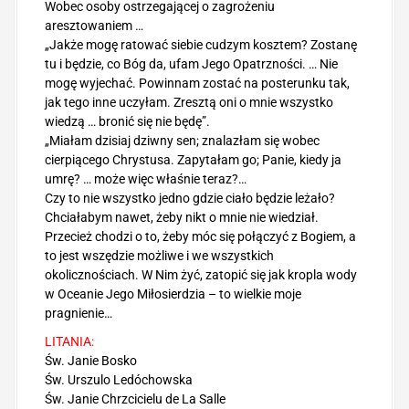
Wobec osoby ostrzegającej o zagrożeniu
aresztowaniem …
„Jakże mogę ratować siebie cudzym kosztem? Zostanę
tu i będzie, co Bóg da, ufam Jego Opatrzności. … Nie
mogę wyjechać. Powinnam zostać na posterunku tak,
jak tego inne uczyłam. Zresztą oni o mnie wszystko
wiedzą … bronić się nie będę”.
„Miałam dzisiaj dziwny sen; znalazłam się wobec
cierpiącego Chrystusa. Zapytałam go; Panie, kiedy ja
umrę? … może więc właśnie teraz?…
Czy to nie wszystko jedno gdzie ciało będzie leżało?
Chciałabym nawet, żeby nikt o mnie nie wiedział.
Przecież chodzi o to, żeby móc się połączyć z Bogiem, a
to jest wszędzie możliwe i we wszystkich
okolicznościach. W Nim żyć, zatopić się jak kropla wody
w Oceanie Jego Miłosierdzia – to wielkie moje
pragnienie…
LITANIA:
Św. Janie Bosko
Św. Urszulo Ledóchowska
Św. Janie Chrzcicielu de La Salle