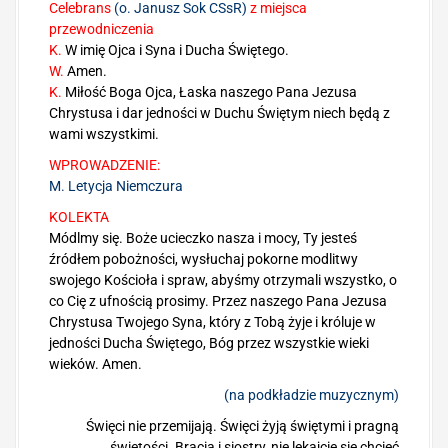
Celebrans
(o. Janusz Sok CSsR)
z miejsca
r
przewodniczenia
z
K.
W imię Ojca i Syna i Ducha Świętego.
a
W.
Amen.
c
K.
Miłość Boga Ojca, Łaska naszego Pana Jezusa
z
Chrystusa i dar jedności w Duchu Świętym niech będą z
p
wami wszystkimi.
l
i
WPROWADZENIE:
k
M. Letycja Niemczura
ó
KOLEKTA
w
Módlmy się. Boże ucieczko nasza i mocy, Ty jesteś
d
źródłem pobożności, wysłuchaj pokorne modlitwy
ź
swojego Kościoła i spraw, abyśmy otrzymali wszystko, o
w
co Cię z ufnością prosimy. Przez naszego Pana Jezusa
i
Chrystusa Twojego Syna, który z Tobą żyje i króluje w
ę
jedności Ducha Świętego, Bóg przez wszystkie wieki
k
wieków. Amen.
o
w
(na podkładzie muzycznym)
y
Święci nie przemijają. Święci żyją świętymi i pragną
c
świętości. Bracia i siostry, nie lękajcie się chcieć