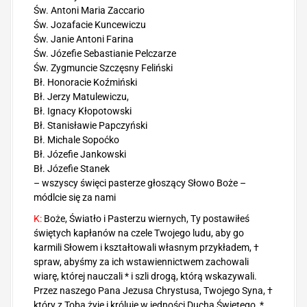
Św. Antoni Maria Zaccario
Św. Jozafacie Kuncewiczu
Św. Janie Antoni Farina
Św. Józefie Sebastianie Pelczarze
Św. Zygmuncie Szczęsny Feliński
Bł. Honoracie Koźmiński
Bł. Jerzy Matulewiczu,
Bł. Ignacy Kłopotowski
Bł. Stanisławie Papczyński
Bł. Michale Sopoćko
Bł. Józefie Jankowski
Bł. Józefie Stanek
– wszyscy święci pasterze głoszący Słowo Boże –
módlcie się za nami
K:
Boże, Światło i Pasterzu wiernych, Ty postawiłeś
świętych kapłanów na czele Twojego ludu, aby go
karmili Słowem i kształtowali własnym przykładem, †
spraw, abyśmy za ich wstawiennictwem zachowali
wiarę, której nauczali * i szli drogą, którą wskazywali.
Przez naszego Pana Jezusa Chrystusa, Twojego Syna, †
który z Tobą żyje i króluje w jedności Ducha Świętego, *