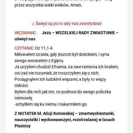
przez wszystkie wieki wieków. Amen.
♫ Święci są po to aby nas zawstydzać
WEZWANIE:
Jezu – WSZELKIEJ RADY ZWIASTUNIE –
uświęć nas
CZYTANIE:
Oz 11,1-4
Miłowałem Izraela, gdy jeszcze był dzieckiem, i syna
swego wezwałem z Egiptu.
Ja uczyłem chodzić Efraima, na swe ramiona ich brałem;
oni zaś nie rozumieli, że troszczyłem się o nich.
Pociągnąłem ich ludzkimi więzami, a były to więzy
miłości.
Byłem dla nich jak ten, co podnosi do swego policzka
niemowlę
-schyliłem się ku niemu i nakarmiłem go.
Z NOTATEK bł. Alicji Kotowskiej – zmartwychwstanki,
nauczycielki i wychowawczyni, rozstrzelanej w lasach
Piaśnicy