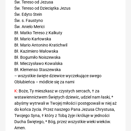
Św. Tereso od Jezusa
Św. Tereso od Dzieciątka Jezus
Św. Edyto Stein
Św. s. Faustyno
Św. Anielo Merici
Bł. Matko Tereso z Kalkuty
Bł. Mario Karłowska
Bł. Mario Antonino Kratichwil
Bł. Kazimiero Wałowska
Bł. Bogumiło Noiszewska
Bł. Mieczysławo Kowalska
Bł. Klemenso Staszewska
– wszystkie święte dziewice wyczekujące swego
Oblubieńca – módlcie się za nami
K:
Boże, Ty mieszkasz w czystych sercach, † za
wstawiennictwem Świętych dziewic, udziel nam łaski, *
abyśmy wytrwali w Twojej miłości i postępowali w niej aż
do końca życia. Przez naszego Pana Jezusa Chrystusa,
Twojego Syna, † który z Tobą żyje i króluje w jedności
Ducha Świętego, * Bóg, przez wszystkie wieki wieków.
Amen.