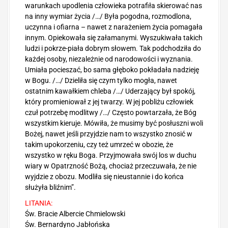
warunkach upodlenia człowieka potrafiła skierować nas
na inny wymiar życia /…/ Była pogodna, rozmodlona,
uczynna i ofiarna – nawet z narażeniem życia pomagała
innym. Opiekowała się załamanymi. Wyszukiwała takich
ludzi i pokrze-piała dobrym słowem. Tak podchodziła do
każdej osoby, niezależnie od narodowości i wyznania.
Umiała pocieszać, bo sama głęboko pokładała nadzieję
w Bogu. /…/ Dzieliła się czym tylko mogła, nawet
ostatnim kawałkiem chleba /…/ Uderzający był spokój,
który promieniował z jej twarzy. W jej pobliżu człowiek
czuł potrzebę modlitwy /…/ Często powtarzała, że Bóg
wszystkim kieruje. Mówiła, że musimy być posłuszni woli
Bożej, nawet jeśli przyjdzie nam to wszystko znosić w
takim upokorzeniu, czy też umrzeć w obozie, że
wszystko w ręku Boga. Przyjmowała swój los w duchu
wiary w Opatrzność Bożą, chociaż przeczuwała, że nie
wyjdzie z obozu. Modliła się nieustannie i do końca
służyła bliźnim”.
LITANIA:
Św. Bracie Albercie Chmielowski
Św. Bernardyno Jabłońska