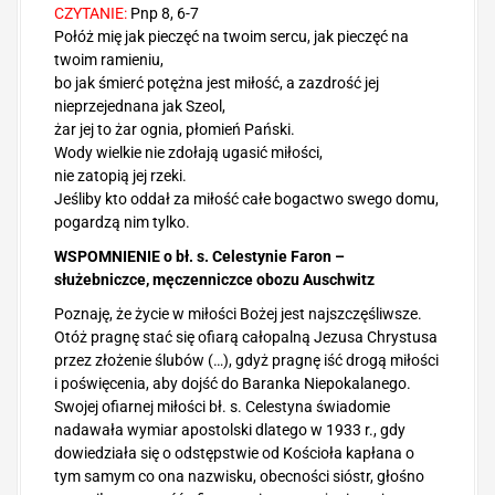
CZYTANIE:
Pnp 8, 6-7
Połóż mię jak pieczęć na twoim sercu, jak pieczęć na
twoim ramieniu,
bo jak śmierć potężna jest miłość, a zazdrość jej
nieprzejednana jak Szeol,
żar jej to żar ognia, płomień Pański.
Wody wielkie nie zdołają ugasić miłości,
nie zatopią jej rzeki.
Jeśliby kto oddał za miłość całe bogactwo swego domu,
pogardzą nim tylko.
WSPOMNIENIE o bł. s. Celestynie Faron –
służebniczce, męczenniczce obozu Auschwitz
Poznaję, że życie w miłości Bożej jest najszczęśliwsze.
Otóż pragnę stać się ofiarą całopalną Jezusa Chrystusa
przez złożenie ślubów (…), gdyż pragnę iść drogą miłości
i poświęcenia, aby dojść do Baranka Niepokalanego.
Swojej ofiarnej miłości bł. s. Celestyna świadomie
nadawała wymiar apostolski dlatego w 1933 r., gdy
dowiedziała się o odstępstwie od Kościoła kapłana o
tym samym co ona nazwisku, obecności sióstr, głośno