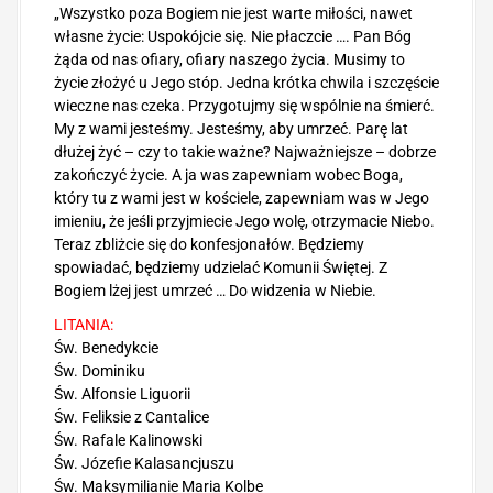
„Wszystko poza Bogiem nie jest warte miłości, nawet
własne życie: Uspokójcie się. Nie płaczcie …. Pan Bóg
żąda od nas ofiary, ofiary naszego życia. Musimy to
życie złożyć u Jego stóp. Jedna krótka chwila i szczęście
wieczne nas czeka. Przygotujmy się wspólnie na śmierć.
My z wami jesteśmy. Jesteśmy, aby umrzeć. Parę lat
dłużej żyć – czy to takie ważne? Najważniejsze – dobrze
zakończyć życie. A ja was zapewniam wobec Boga,
który tu z wami jest w kościele, zapewniam was w Jego
imieniu, że jeśli przyjmiecie Jego wolę, otrzymacie Niebo.
Teraz zbliżcie się do konfesjonałów. Będziemy
spowiadać, będziemy udzielać Komunii Świętej. Z
Bogiem lżej jest umrzeć … Do widzenia w Niebie.
LITANIA:
Św. Benedykcie
Św. Dominiku
Św. Alfonsie Liguorii
Św. Feliksie z Cantalice
Św. Rafale Kalinowski
Św. Józefie Kalasancjuszu
Św. Maksymilianie Maria Kolbe