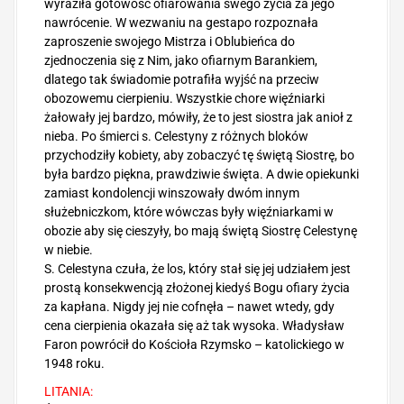
wyraziła gotowość ofiarowania swego życia za jego
nawrócenie. W wezwaniu na gestapo rozpoznała
zaproszenie swojego Mistrza i Oblubieńca do
zjednoczenia się z Nim, jako ofiarnym Barankiem,
dlatego tak świadomie potrafiła wyjść na przeciw
obozowemu cierpieniu. Wszystkie chore więźniarki
żałowały jej bardzo, mówiły, że to jest siostra jak anioł z
nieba. Po śmierci s. Celestyny z różnych bloków
przychodziły kobiety, aby zobaczyć tę świętą Siostrę, bo
była bardzo piękna, prawdziwie święta. A dwie opiekunki
zamiast kondolencji winszowały dwóm innym
służebniczkom, które wówczas były więźniarkami w
obozie aby się cieszyły, bo mają świętą Siostrę Celestynę
w niebie.
S. Celestyna czuła, że los, który stał się jej udziałem jest
prostą konsekwencją złożonej kiedyś Bogu ofiary życia
za kapłana. Nigdy jej nie cofnęła – nawet wtedy, gdy
cena cierpienia okazała się aż tak wysoka. Władysław
Faron powrócił do Kościoła Rzymsko – katolickiego w
1948 roku.
LITANIA: