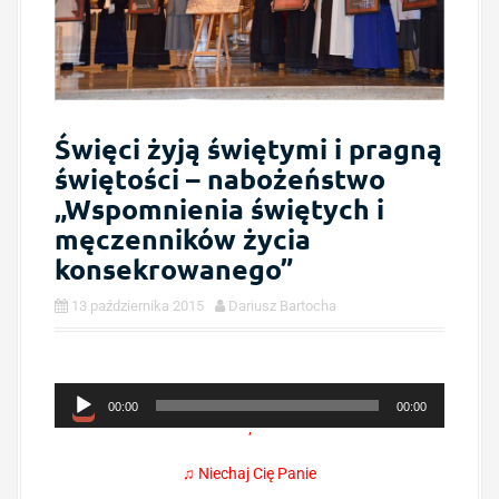
Święci żyją świętymi i pragną
świętości – nabożeństwo
„Wspomnienia świętych i
męczenników życia
konsekrowanego”
13 października 2015
Dariusz Bartocha
O
00:00
00:00
d
’
t
w
♫ Niechaj Cię Panie
a