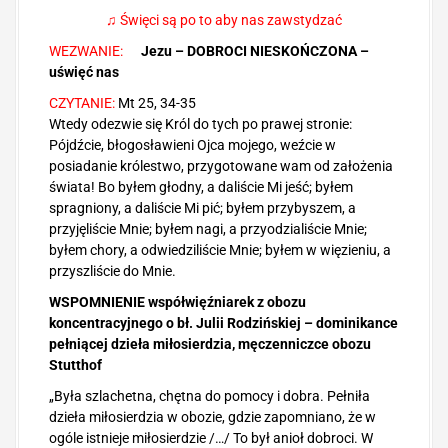
♫ Święci są po to aby nas zawstydzać
WEZWANIE:
Jezu – DOBROCI NIESKOŃCZONA –
uświęć nas
CZYTANIE:
Mt 25, 34-35
Wtedy odezwie się Król do tych po prawej stronie:
Pójdźcie, błogosławieni Ojca mojego, weźcie w
posiadanie królestwo, przygotowane wam od założenia
świata! Bo byłem głodny, a daliście Mi jeść; byłem
spragniony, a daliście Mi pić; byłem przybyszem, a
przyjęliście Mnie; byłem nagi, a przyodzialiście Mnie;
byłem chory, a odwiedziliście Mnie; byłem w więzieniu, a
przyszliście do Mnie.
WSPOMNIENIE współwięźniarek z obozu
koncentracyjnego o bł. Julii Rodzińskiej – dominikance
pełniącej dzieła miłosierdzia, męczenniczce obozu
Stutthof
„Była szlachetna, chętna do pomocy i dobra. Pełniła
dzieła miłosierdzia w obozie, gdzie zapomniano, że w
ogóle istnieje miłosierdzie /…/ To był anioł dobroci. W