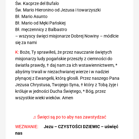
Św. Kacprze del Bufalo
Św. Mario Hieronino od Jezusa i towarzyszki
Bł. Mario Asunto
Bł. Mario od Męki Pańskiej
Bł. męczennicy z Balbastro
– wszyscy święci misjonarze Dobrej Nowiny – módlcie
się za nami
K:
Boże, Ty sprawiłeś, że przez nauczanie świętych
misjonarzy ludy pogańskie przeszły z ciemności do
światła prawdy, † daj nam za ich wstawiennictwem, *
abyśmy trwali w niezachwianej wierze i w nadziei
płynącej z Ewangelii, którą głosili. Przez naszego Pana
Jezusa Chrystusa, Twojego Syna, † który z Tobą żyje i
króluje w jedności Ducha Świętego, * Bóg, przez
wszystkie wieki wieków. Amen
♫ Święci są po to aby nas zawstydzać
WEZWANIE:
Jezu – CZYSTOŚCI DZIEWIC – uświęć
nas