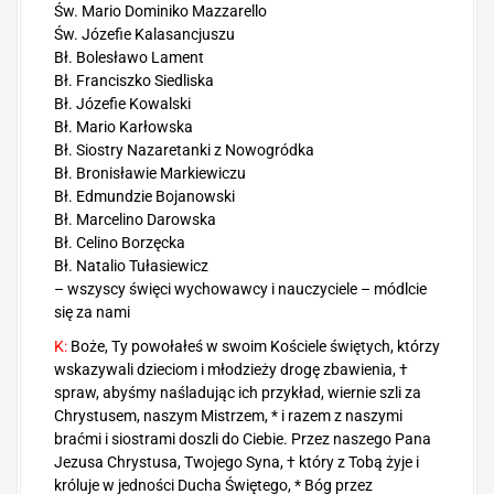
Św. Mario Dominiko Mazzarello
Św. Józefie Kalasancjuszu
Bł. Bolesławo Lament
Bł. Franciszko Siedliska
Bł. Józefie Kowalski
Bł. Mario Karłowska
Bł. Siostry Nazaretanki z Nowogródka
Bł. Bronisławie Markiewiczu
Bł. Edmundzie Bojanowski
Bł. Marcelino Darowska
Bł. Celino Borzęcka
Bł. Natalio Tułasiewicz
– wszyscy święci wychowawcy i nauczyciele – módlcie
się za nami
K:
Boże, Ty powołałeś w swoim Kościele świętych, którzy
wskazywali dzieciom i młodzieży drogę zbawienia, †
spraw, abyśmy naśladując ich przykład, wiernie szli za
Chrystusem, naszym Mistrzem, * i razem z naszymi
braćmi i siostrami doszli do Ciebie. Przez naszego Pana
Jezusa Chrystusa, Twojego Syna, † który z Tobą żyje i
króluje w jedności Ducha Świętego, * Bóg przez