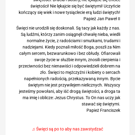
h
świętości! Nie lękajcie się być świętymi! Uczyńcie
kończący się wiek i nowe tysiąclecie erą ludzi świętych!
Papież Jan Paweł II
Święci nie urodzili się doskonali. Są tacy jak każdy z nas.
Są ludźmi, którzy zanim osiągnęli chwałę nieba, wiedli
normalne życie, z radościami i smutkami, trudami i
nadziejami. Kiedy poznali miłość Boga, poszli za Nim
całym sercem, bezwarunkowo i bez obłudy. Ofiarowali
swoje życie w służbie innym, znosili cierpienia i
przeciwności bez nienawiści i odpowiedzieli dobrem na
zło. Święci to mężczyźni i kobiety o sercach
napełnionych radością, przekazywaną innym. Bycie
świętym nie jest przywilejem nielicznych. Wszyscy
jesteśmy powołani, aby iść drogą świętości, a droga ta
ma imię i oblicze: Jezus Chrystus. To On nas uczy jak
stawać się świętymi.
Papież Franciszek
♫ Święci są po to aby nas zawstydzać