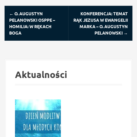
P
←
O. AUGUSTYN
KONFERENCJA: TEMAT
o
PELANOWSKI OSPPE –
RĄK JEZUSA W EWANGELII
s
HOMILIA: W RĘKACH
MARKA – O. AUGUSTYN
t
BOGA
PELANOWSKI
→
n
a
v
i
g
Aktualności
a
t
i
o
n