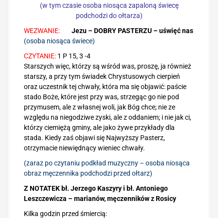
(w tym czasie osoba niosąca zapaloną świecę
podchodzi do ołtarza)
WEZWANIE:
Jezu – DOBRY PASTERZU – uświęć nas
(osoba niosąca świece)
CZYTANIE:
1 P 15, 3 -4
Starszych więc, którzy są wśród was, proszę, ja również
starszy, a przy tym świadek Chrystusowych cierpień
oraz uczestnik tej chwały, która ma się objawić: paście
stado Boże, które jest przy was, strzegąc go nie pod
przymusem, ale z własnej woli, jak Bóg chce; nie ze
względu na niegodziwe zyski, ale z oddaniem; i nie jak ci,
którzy ciemiężą gminy, ale jako żywe przykłady dla
stada. Kiedy zaś objawi się Najwyższy Pasterz,
otrzymacie niewiędnący wieniec chwały.
(zaraz po czytaniu podkład muzyczny – osoba niosąca
obraz męczennika podchodzi przed ołtarz)
Z NOTATEK bł. Jerzego Kaszyry i bł. Antoniego
Leszczewicza – marianów, męczenników z Rosicy
Kilka godzin przed śmiercią: