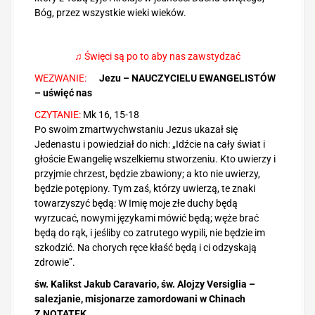
Bóg, przez wszystkie wieki wieków.
♫ Święci są po to aby nas zawstydzać
WEZWANIE:
Jezu – NAUCZYCIELU EWANGELISTÓW
– uświęć nas
CZYTANIE:
Mk 16, 15-18
Po swoim zmartwychwstaniu Jezus ukazał się
Jedenastu i powiedział do nich: „Idźcie na cały świat i
głoście Ewangelię wszelkiemu stworzeniu. Kto uwierzy i
przyjmie chrzest, będzie zbawiony; a kto nie uwierzy,
będzie potępiony. Tym zaś, którzy uwierzą, te znaki
towarzyszyć będą: W Imię moje złe duchy będą
wyrzucać, nowymi językami mówić będą; węże brać
będą do rąk, i jeśliby co zatrutego wypili, nie będzie im
szkodzić. Na chorych ręce kłaść będą i ci odzyskają
zdrowie”.
św. Kalikst Jakub Caravario, św. Alojzy Versiglia –
salezjanie, misjonarze zamordowani w Chinach
Z NOTATEK