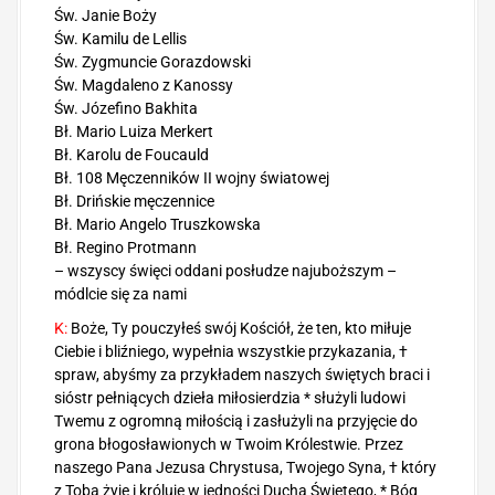
Św. Janie Boży
Św. Kamilu de Lellis
Św. Zygmuncie Gorazdowski
Św. Magdaleno z Kanossy
Św. Józefino Bakhita
Bł. Mario Luiza Merkert
Bł. Karolu de Foucauld
Bł. 108 Męczenników II wojny światowej
Bł. Drińskie męczennice
Bł. Mario Angelo Truszkowska
Bł. Regino Protmann
– wszyscy święci oddani posłudze najuboższym –
módlcie się za nami
K:
Boże, Ty pouczyłeś swój Kościół, że ten, kto miłuje
Ciebie i bliźniego, wypełnia wszystkie przykazania, †
spraw, abyśmy za przykładem naszych świętych braci i
sióstr pełniących dzieła miłosierdzia * służyli ludowi
Twemu z ogromną miłością i zasłużyli na przyjęcie do
grona błogosławionych w Twoim Królestwie. Przez
naszego Pana Jezusa Chrystusa, Twojego Syna, † który
z Tobą żyje i króluje w jedności Ducha Świętego, * Bóg