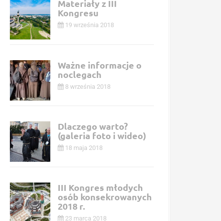
Materiały z III
Kongresu
19 września 2018
Ważne informacje o
noclegach
8 września 2018
Dlaczego warto?
(galeria foto i wideo)
18 maja 2018
III Kongres młodych
osób konsekrowanych
2018 r.
23 marca 2018