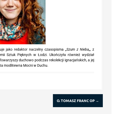
uje jako redaktor naczelny czasopisma „
Szum z Nieba
„, z
emii Sztuk Pięknych w Łodzi. Ukończyła również wydział
 Towarzyszy duchowo podczas rekolekcji ignacjańskich, a jej
ota modlitewna Mocni w Duchu.
O. TOMASZ FRANC OP
→