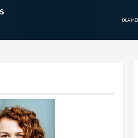
S
DLA M