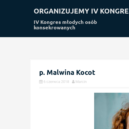
S
k
ORGANIZUJEMY IV KONGRE
i
p
IV Kongres młodych osób
konsekrowanych
t
o
c
o
n
t
e
n
p. Malwina Kocot
t
6 czerwca 2018
Marcin