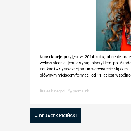
Konsekrację przyjęła w 2014 roku, obecnie prac
wykształcenia jest artystą plastykiem po Akad
Edukacji Artystycznej na Uniwerysytecie Śląskim.
głównym miejscem formacji od 11 lat jest wspóln
Bez kategorii
permalink
P
←
BP JACEK KICIŃSKI
o
s