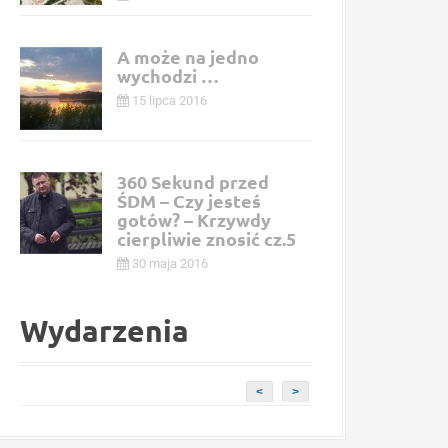
A może na jedno
wychodzi …
15 lipca 2016
360 Sekund przed
ŚDM – Czy jesteś
gotów? – Krzywdy
cierpliwie znosić cz.5
30 maja 2016
Wydarzenia
<
>